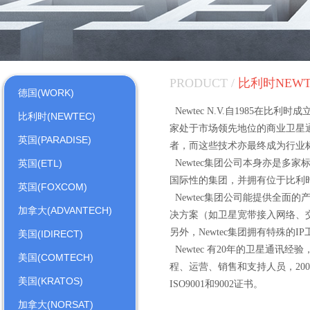
PRODUCT /
比利时NEW
德国(WORK)
Newtec N.V.自1985在
比利时(NEWTEC)
家处于市场领先地位的商业卫星
英国(PARADISE)
者，而这些技术亦最终成为行业
英国(ETL)
Newtec集团公司本身亦是多家标准
国际性的集团，并拥有位于比利
英国(FOXCOM)
Newtec集团公司能提供全面
加拿大(ADVANTECH)
决方案（如卫星宽带接入网络、
另外，Newtec集团拥有特殊
美国(IDIRECT)
Newtec 有20年的卫星通讯经
美国(COMTECH)
程、运营、销售和支持人员，20
美国(KRATOS)
ISO9001和9002证书。
加拿大(NORSAT)